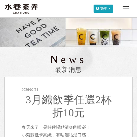
繁中
News
最新消息
2026/02/24
3月纖飲季任選2杯
折10元
春天來了，是時候喝點清爽的啦🍃！
小紫蘇低卡高纖，有咕溜咕溜口感，