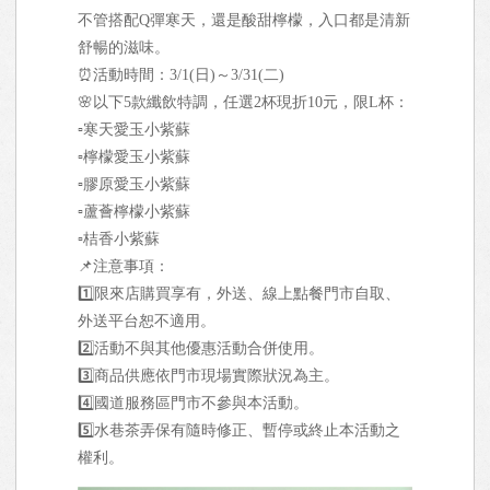
不管搭配Q彈寒天，還是酸甜檸檬，入口都是清新
舒暢的滋味。
⏰活動時間：3/1(日)～3/31(二)
🌸以下5款纖飲特調，任選2杯現折10元，限L杯：
▫️寒天愛玉小紫蘇
▫️檸檬愛玉小紫蘇
▫️膠原愛玉小紫蘇
▫️蘆薈檸檬小紫蘇
▫️桔香小紫蘇
📌注意事項：
1️⃣限來店購買享有，外送、線上點餐門市自取、
外送平台恕不適用。
2️⃣活動不與其他優惠活動合併使用。
3️⃣商品供應依門市現場實際狀況為主。
4️⃣國道服務區門市不參與本活動。
5️⃣水巷茶弄保有隨時修正、暫停或終止本活動之
權利。