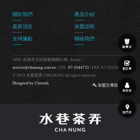
關於我們
產品介紹
最新消息
加盟說明
全球據點
聯絡我們
點餐去
ADD. 高雄市大社區旗楠路82號 | Email：
service@chanung.com.tw
| TEL.
07-3544735
| FAX. 07-3551698
查訂單
© 2019 水巷茶弄 CHA NUNG All rights reserved.
Designed by Cheetah
加盟主專區
加好友
找門市